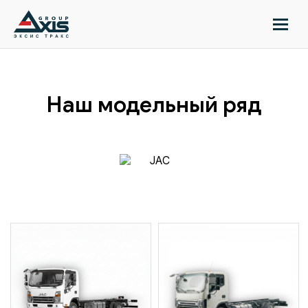
//
Наш модельный ряд