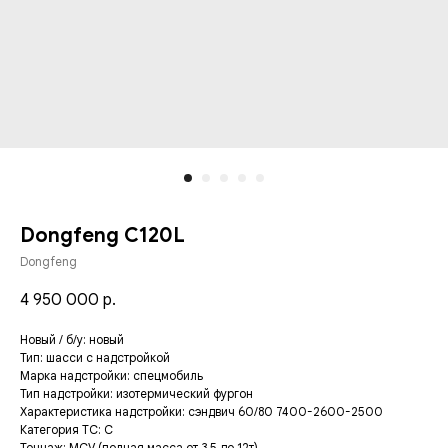
Dongfeng C120L
Dongfeng
4 950 000
р.
Новый / б/у: новый
Тип: шасси с надстройкой
Марка надстройки: спецмобиль
Тип надстройки: изотермический фургон
Характеристика надстройки: сэндвич 60/80 7400-2600-2500
Категория ТC: C
Тоннаж: MCV (полная масса от 3,5 до 12т)