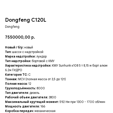
Dongfeng C120L
Dongfeng
7550000,00
р.
Новый / б/у:
новый
Тип:
шасси с надстройкой
Марка надстройки:
луидор
Тип надстройки:
бортовой с КМУ
Характеристика надстройки:
КМУ Sunhunk к108 5 т 8,15 м борт алюм
6.2м ГИДРО
Категория ТC:
C
Тоннаж:
MCV (полная масса от 3,5 до 12т)
Полная масса:
12
Грузоподъёмность:
8000
Тип двигателя:
дизель
Рабочий объем двигателя:
3800
Максимальный крутящий момент:
592 Нм при 1300 - 1700 об/мин
Мощность двигателя:
166
Коробка передач:
механическая